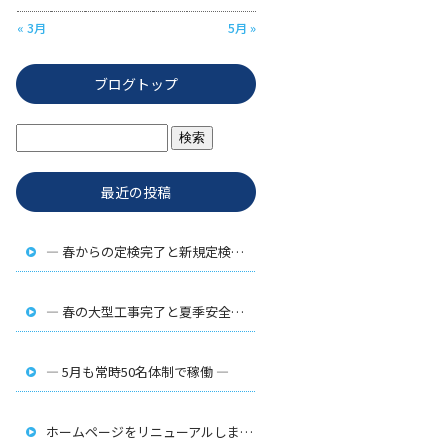
« 3月
5月 »
ブログトップ
最近の投稿
― 春からの定検完了と新規定検工事 ―
― 春の大型工事完了と夏季安全対策 ―
― 5月も常時50名体制で稼働 ―
ホームページをリニューアルしました