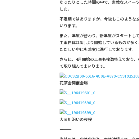
ゆったりとした時間の中で、素敵なスイー
b
した。
o
不定期ではありますが、今後もこのような
o
いります。
k
また、年度が替わり、新年度がスタートし
工事自体は3月より開始しているものが多
ただしい中にも着実に進行しております。
さらに、4月開始の工事も複数控えており
て取り組んでまいります。
花茶会開催会場
大岡川沿いの夜桜
―――――――――――――