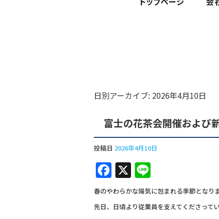
日別アーカイブ:
2026年4月10日
富士の花茶会開催および
投稿日
2026年4月10日
F
X
Li
a
n
春のやわらかな陽気に包まれる季節となり
c
e
先日、日頃より従業員を支えてくださって
e