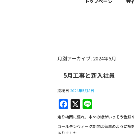
月別アーカイブ:
2024年5月
5月工事と新入社員
投稿日
2024年5月8日
F
X
Li
a
n
走り梅雨に濡れ、木々の緑がいっそう色鮮
c
e
ゴールデンウィーク期間は毎年のように複
e
ありました。