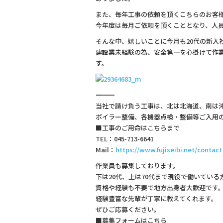
b
また、毎年工事の依頼を頂くこちらのお客
o
今年度は毎月ご依頼を頂くこととなり、人
o
そんな中、嬉しいことに今月も20代の新入
建設業未経験の為、安全第一を心掛けて作
k
す。
―――――――――――――
当社で請け負う工事は、北は北海道、南は
ボイラー整備、各機器点検・整備等ご入用
■工事のご用命はこちらまで
TEL：045-713-6641
Mail：
https://www.fujiseibi.net/contact
作業員も募集しております。
下は20代、上は70代まで現役で働いている
資格や経験も不要で地方出身者大歓迎です
経験豊富な先輩が丁寧に教えてくれます。
ぜひご応募ください。
■募集フォームはこちら