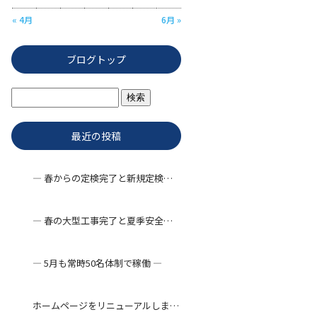
« 4月
6月 »
ブログトップ
最近の投稿
― 春からの定検完了と新規定検工事 ―
― 春の大型工事完了と夏季安全対策 ―
― 5月も常時50名体制で稼働 ―
ホームページをリニューアルしました