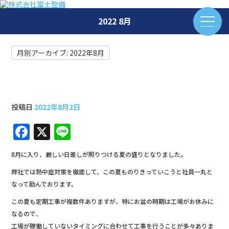
2022 8月
月別アーカイブ:
2022年8月
8月定期のお盆工事
投稿日
2022年8月2日
F
X
Li
a
n
8月に入り、厳しい日差しが照りつける夏の盛りとなりました。
c
e
弊社では熱中症対策を徹底して、この夏ものりきっていこうと社員一丸と
e
なって励んでおります。
b
この夏も定期工事が複数件ありますが、特にお盆の時期は工場がお休みに
o
なるので、
工場が稼働していないタイミングに合わせて工事を行うことが多々ありま