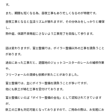
o
す。
k
また、期間も短くなる為、昼夜工事もあり忙しくなるのが特徴です。
昼夜工事となると生活リズムが崩れますが、その分休みをしっかりと確保
し、
熱中症、体調不良等起こさないよう工事完了を目指して参ります。
話は変わりますが、富士整備では、ボイラー整備以外の工事を請負うこと
があります。
過去にあった工事だと、遊園地のジェットコースターのレールの補修作業
や、
フリーフォールの清掃も依頼が来たことがありました。
富士整備では、主にボイラー整備を請負うことが多いですが、
他にも鉄工が絡む工事を受付けております。
富士整備といえば「ボイラー整備の会社」として認知されてきています
が、
鉄工の工事も対応可能となっておりますので、ご用命の際は、お気軽にお