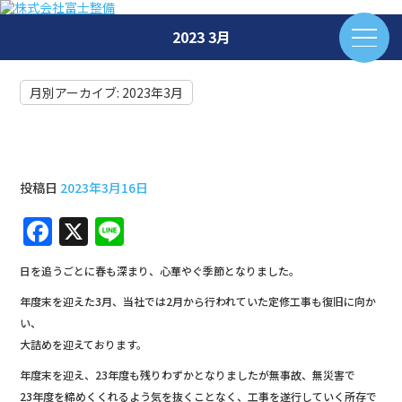
2023 3月
月別アーカイブ:
2023年3月
大詰めを迎えた定修工事
投稿日
2023年3月16日
F
X
Li
a
n
日を追うごとに春も深まり、心華やぐ季節となりました。
c
e
年度末を迎えた3月、当社では2月から行われていた定修工事も復旧に向か
e
い、
b
大詰めを迎えております。
o
年度末を迎え、23年度も残りわずかとなりましたが無事故、無災害で
23年度を締めくくれるよう気を抜くことなく、工事を遂行していく所存で