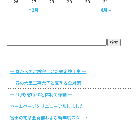
26
27
28
29
30
31
« 2月
4月 »
ブログトップ
最近の投稿
― 春からの定検完了と新規定検工事 ―
― 春の大型工事完了と夏季安全対策 ―
― 5月も常時50名体制で稼働 ―
ホームページをリニューアルしました
富士の花茶会開催および新年度スタート
アーカイブ