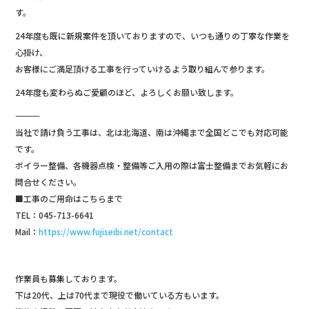
o
す。
k
24年度も既に新規案件を頂いておりますので、いつも通りの丁寧な作業を
心掛け、
お客様にご満足頂ける工事を行っていけるよう取り組んで参ります。
24年度も変わらぬご愛顧のほど、よろしくお願い致します。
―――――――――――――
当社で請け負う工事は、北は北海道、南は沖縄まで全国どこでも対応可能
です。
ボイラー整備、各機器点検・整備等ご入用の際は富士整備までお気軽にお
問合せください。
■工事のご用命はこちらまで
TEL：045-713-6641
Mail：
https://www.fujiseibi.net/contact
作業員も募集しております。
下は20代、上は70代まで現役で働いている方もいます。