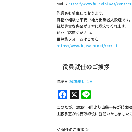
Mail：
https://www.fujiseibi.net/contact
作業員も募集しております。
資格や経験も不要で地方出身者大歓迎です
経験豊富な先輩が丁寧に教えてくれます。
ぜひご応募ください。
■募集フォームはこちら
https://www.fujiseibi.net/recruit
役員就任のご挨拶
投稿日
2025年4月1日
F
X
Li
a
n
このたび、2025年4月より山藤一矢が代表
c
e
山藤多恵が代表取締役に就任いたしました
e
＜ 退任のご挨拶 ＞