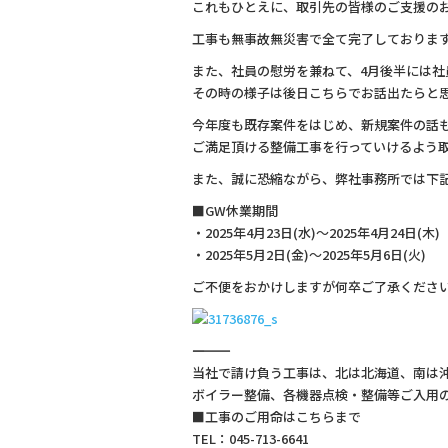
これもひとえに、取引先の皆様のご支援の
b
工事も無事故無災害で全て完了しておりま
o
また、社員の慰労を兼ねて、4月後半には社
o
その時の様子は後日こちらでお話出たらと
k
今年度も既存案件をはじめ、新規案件の話
ご満足頂ける整備工事を行っていけるよう
また、誠に恐縮ながら、弊社事務所では下
■GW休業期間
・2025年4月23日(水)～2025年4月24日(木)
・2025年5月2日(金)～2025年5月6日(火)
ご不便をおかけしますが何卒ご了承くださ
―――――――――――――
当社で請け負う工事は、北は北海道、南は
ボイラー整備、各機器点検・整備等ご入用
■工事のご用命はこちらまで
TEL：045-713-6641