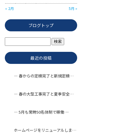
« 2月
5月 »
ブログトップ
最近の投稿
― 春からの定検完了と新規定検工事 ―
― 春の大型工事完了と夏季安全対策 ―
― 5月も常時50名体制で稼働 ―
ホームページをリニューアルしました