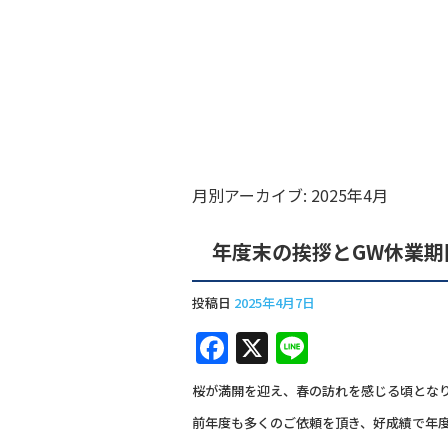
月別アーカイブ:
2025年4月
年度末の挨拶とGW休業期
投稿日
2025年4月7日
F
X
Li
a
n
桜が満開を迎え、春の訪れを感じる頃とな
c
e
前年度も多くのご依頼を頂き、好成績で年
e