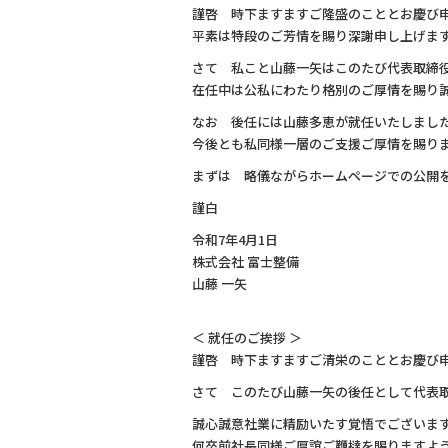
b
謹啓 時下ますますご隆盛のこととお慶び
o
平素は特段のご芳情を賜り深謝申し上げま
o
さて 私こと山藤一矢はこのたび代表取締
k
在任中は公私にわたり格別のご厚情を賜り
なお 後任には山藤多恵が就任いたしまし
今後とも私同様一層のご支援ご厚情を賜り
まずは 略儀ながらホームページでの公開
謹白
令和7年4月1日
株式会社 富士整備
山藤 一矢
＜ 就任のご挨拶 ＞
謹啓 時下ますますご清栄のこととお慶び
さて このたび山藤一矢の後任として代表
誠心誠意社業に精励いたす覚悟でございま
何卒前社長同様ご厚誼ご鞭撻を賜りますよ