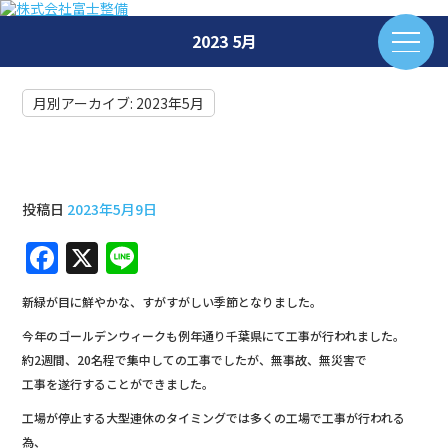
2023 5月
月別アーカイブ:
2023年5月
GW期間の工事完了と6月工事
投稿日
2023年5月9日
F
X
Li
a
n
新緑が目に鮮やかな、すがすがしい季節となりました。
c
e
今年のゴールデンウィークも例年通り千葉県にて工事が行われました。
e
約2週間、20名程で集中しての工事でしたが、無事故、無災害で
b
工事を遂行することができました。
o
工場が停止する大型連休のタイミングでは多くの工場で工事が行われる
為、