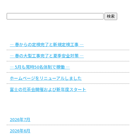
ブログトップ
最近の投稿
― 春からの定検完了と新規定検工事 ―
― 春の大型工事完了と夏季安全対策 ―
― 5月も常時50名体制で稼働 ―
ホームページをリニューアルしました
富士の花茶会開催および新年度スタート
アーカイブ
2026年7月
2026年6月