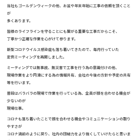
o
当社もゴールデンウィークの他、お盆や年末年始に工事の依頼を頂くこと
k
が
多くあります。
皆様のライフラインを守ることにも繋がる重要な工事だからこそ、
丁寧かつ正確な作業を心がけて参ります。
新型コロナウイルス感染症も落ち着いてきたので、毎月行っていた
定例ミーティングを再開しました。
ミーティングでは無事故、無災害で工事を行う為の意識付けの他、
現場作業をより円滑にする為の情報共有、会社の今後の方針や予定の共有
等を行います。
普段はバラバラの現場で作業を行っている為、全員が顔を合わせる機会が
少ないのが
現場仕事。
コロナも落ち着いたことで顔を合わせる機会やコミュニケーションの取り
やすさが
コロナ渦前のように戻り、社内の団結力をより強くしていけたらと思いま