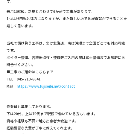
す。
来月は継続、新規と合わせて6か所で工事があります。
1つは秋田県と遠方になりますが、また新しい地で地域貢献ができることを
嬉しく思います。
―――――――――――――
当社で請け負う工事は、北は北海道、南は沖縄まで全国どこでも対応可能
です。
ボイラー整備、各機器点検・整備等ご入用の際は富士整備までお気軽にお
問合せください。
■工事のご用命はこちらまで
TEL：045-713-6641
Mail：
https://www.fujiseibi.net/contact
作業員も募集しております。
下は20代、上は70代まで現役で働いている方もいます。
資格や経験も不要で地方出身者大歓迎です。
経験豊富な先輩が丁寧に教えてくれます。