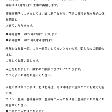
年明けは1月2日より工事が再開します。
弊社事務所につきましては、誠に勝手ながら、下記の日程を年末年始の休
業期間と
させていただきます。
■年内営業：2022年12月29日(木)まで
■新年営業：2023年1月5日(木)より
来年も従業員一同、より一層尽力してまいりますので、変わらぬご愛顧の
ほど、
よろしくお願い致します。
以上をもちまして、歳末のご挨拶とさせていただきます。
どうぞよいお年をお迎えください。
―――――――――――――
当社で請け負う工事は、北は北海道、南は沖縄まで全国どこでも対応可能
です。
ボイラー整備、各機器点検・整備等ご入用の際は富士整備までお気軽にお
問合せください。
■工事のご用命はこちらまで