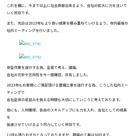
o
これを機に、今まで以上に社会貢献出来るよう、会社の拡大に力を注いで
k
いく所存です。
また、先日は2023年もより良い成果を積み重ねていけるよう、年内最後の
社内ミーティングを行いました。
安全作業を遂行する為、全員で考え、議論。
会社の方針や方向性を今一度確認、共有しました。
2023年もお客様にご満足頂ける整備工事を遂行する為、こうした社内ミー
ティングで
会社全体の足並みを揃える時間も大切にしていこうと考えております。
他にも、人材確保、各自のスキルアップにも力を入れ、会社としての成長
を
加速させていけるよう尽力していく所存です。
12月も残りわずかとなっておりますが、現場の工事は30日まで、