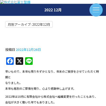
2022 12月
月別アーカイブ:
2022年12月
年末のご挨拶
投稿日
2022年12月26日
F
X
Li
a
n
早いもので、本年も残りわずかとなり、年末のご挨拶をさせていただく時
c
e
期と
e
なりました。
b
本年も格別のご厚情を賜り、心より感謝申し上げます。
o
2022年は10月に有限会社から株式会社へ組織変更を行ったこともあり、
会社が大きく動いた年でもありました。