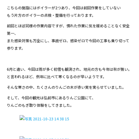
b
こちらの施設にはボイラーが2つあり、今回は前回作業をしていない
o
もう片方のボイラーの点検・整備を行っております。
o
前回とほぼ同様の作業内容ですが、慣れた作業に気を緩めることなく安全
第一、
k
また感染対策も万全にし、事故ゼロ、感染ゼロで今回の工事も乗り切って
参ります。
6月と違い、今回は雨が多く初雪も観測され、地元の方も今年は秋が無い。
と言われるほど、例年に比べて寒くなるのが早いようです。
そんな寒さの中、たくさんのりんごの木が赤い実を実らせていました。
そして、今回の観光は弘前市にあるりんご公園にて、
りんごのもぎ取り体験をしてきました。