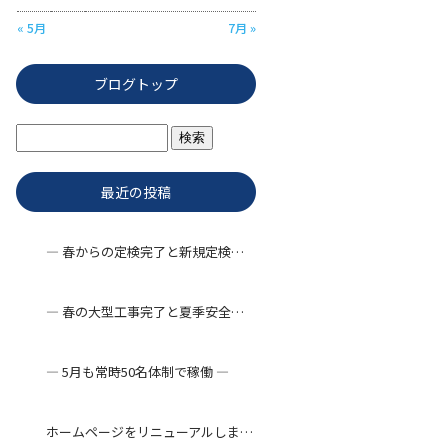
« 5月
7月 »
ブログトップ
最近の投稿
― 春からの定検完了と新規定検工事 ―
― 春の大型工事完了と夏季安全対策 ―
― 5月も常時50名体制で稼働 ―
ホームページをリニューアルしました