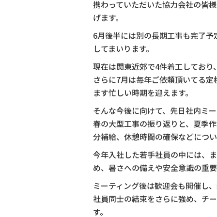
携わっていただいた協力会社の皆様
b
げます。
o
6月後半には別の長期工事も完了予
o
してまいります。
k
現在は関東近郊で4件着工しており
さらに7月は毎年ご依頼頂いてる定
ます忙しい時期を迎えます。
そんな今後に向けて、先日社内ミー
春の大型工事の振り返りと、夏季作
分補給、休憩時間の確保などについ
今年入社した若手社員の中には、ま
め、暑さへの備えや安全意識の重要
ミーティング後は歓迎会も開催し、
社員同士の結束をさらに強め、チー
す。