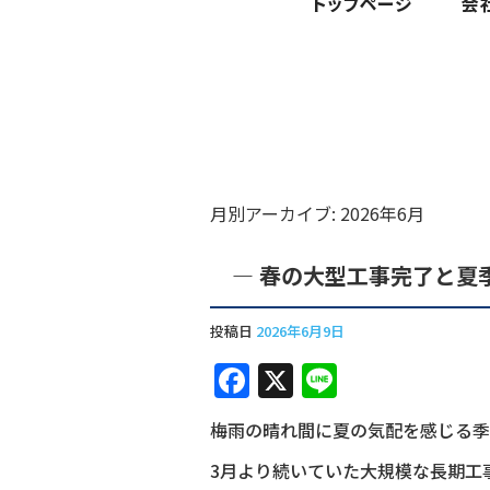
月別アーカイブ:
2026年6月
― 春の大型工事完了と夏
投稿日
2026年6月9日
F
X
Li
a
n
梅雨の晴れ間に夏の気配を感じる季
c
e
3月より続いていた大規模な長期工
e