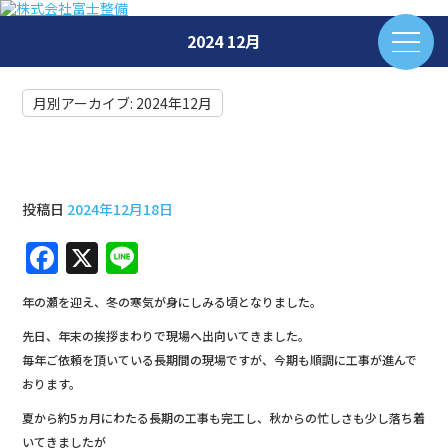
2024 12月
月別アーカイブ:
2024年12月
年末年始のご挨拶と休業の案内
投稿日
2024年12月18日
F
X
Li
a
n
年の瀬を迎え、冬の寒気が身にしみる頃となりました。
c
e
先日、年末の挨拶まわりで現場へ出向いてきました。
e
毎年ご依頼を頂いている長期間の現場ですが、今期も順調に工事が進んで
b
おります。
o
夏から約5ヵ月にわたる長期の工事も完工し、秋からの忙しさも少し落ち着
いてきましたが