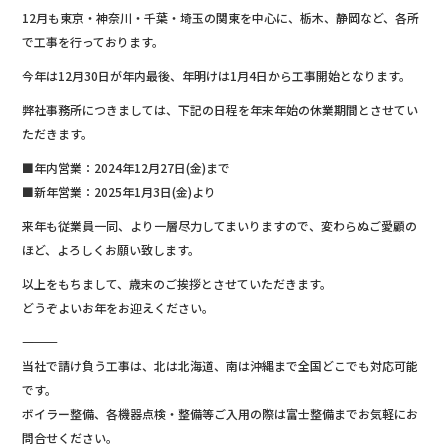
o
12月も東京・神奈川・千葉・埼玉の関東を中心に、栃木、静岡など、各所
k
で工事を行っております。
今年は12月30日が年内最後、年明けは1月4日から工事開始となります。
弊社事務所につきましては、下記の日程を年末年始の休業期間とさせてい
ただきます。
■年内営業：2024年12月27日(金)まで
■新年営業：2025年1月3日(金)より
来年も従業員一同、より一層尽力してまいりますので、変わらぬご愛顧の
ほど、よろしくお願い致します。
以上をもちまして、歳末のご挨拶とさせていただきます。
どうぞよいお年をお迎えください。
―――――――――――――
当社で請け負う工事は、北は北海道、南は沖縄まで全国どこでも対応可能
です。
ボイラー整備、各機器点検・整備等ご入用の際は富士整備までお気軽にお
問合せください。