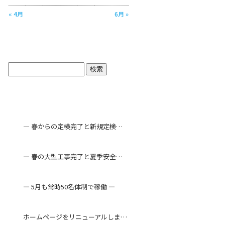
« 4月
6月 »
ブログトップ
最近の投稿
― 春からの定検完了と新規定検工事 ―
― 春の大型工事完了と夏季安全対策 ―
― 5月も常時50名体制で稼働 ―
ホームページをリニューアルしました