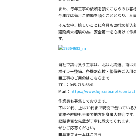
b
また、毎年工事の依頼を頂くこちらのお客
o
今年度は毎月ご依頼を頂くこととなり、人
o
そんな中、嬉しいことに今月も20代の新入
建設業未経験の為、安全第一を心掛けて作
k
す。
―――――――――――――
当社で請け負う工事は、北は北海道、南は
ボイラー整備、各機器点検・整備等ご入用
■工事のご用命はこちらまで
TEL：045-713-6641
Mail：
https://www.fujiseibi.net/contact
作業員も募集しております。
下は20代、上は70代まで現役で働いている
資格や経験も不要で地方出身者大歓迎です
経験豊富な先輩が丁寧に教えてくれます。
ぜひご応募ください。
■募集フォームはこちら