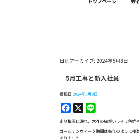
日別アーカイブ:
2024年5月8日
5月工事と新入社員
投稿日
2024年5月8日
F
X
Li
a
n
走り梅雨に濡れ、木々の緑がいっそう色鮮
c
e
ゴールデンウィーク期間は毎年のように複
e
ありました。