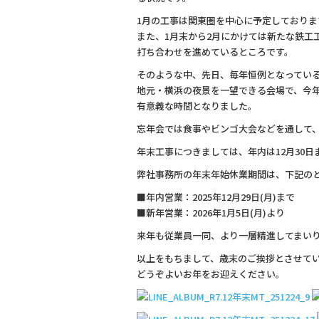
b
1月の工事は関東圏を中心に予定しておりま
o
また、1月末から2月にかけては新たな鉄工
打ち合わせを進めているところです。
o
そのような中、先日、毎年恒例となってい
k
地元・横浜の夜景を一望できる会場で、今
有意義な時間となりました。
忘年会では食事やビンゴ大会などを通して
年末工事につきましては、年内は12月30日
弊社事務所の年末年始休業期間は、下記の
■年内営業：2025年12月29日(月)まで
■新年営業：2026年1月5日(月)より
来年も従業員一同、より一層精進してまい
以上をもちまして、歳末のご挨拶とさせて
どうぞよいお年をお迎えください。