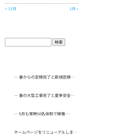
« 11月
1月 »
ブログトップ
最近の投稿
― 春からの定検完了と新規定検工事 ―
― 春の大型工事完了と夏季安全対策 ―
― 5月も常時50名体制で稼働 ―
ホームページをリニューアルしました