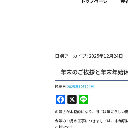
日別アーカイブ:
2025年12月24日
年末のご挨拶と年末年始
投稿日
2025年12月24日
F
X
Li
a
n
の寒さが本格的になり、街には年末らしい
c
e
今年の12月の工事につきましては、中旬頃
e
る状況です。