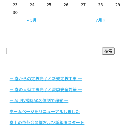
23
24
25
26
27
28
29
30
« 5月
7月 »
ブログトップ
最近の投稿
― 春からの定検完了と新規定検工事 ―
― 春の大型工事完了と夏季安全対策 ―
― 5月も常時50名体制で稼働 ―
ホームページをリニューアルしました
富士の花茶会開催および新年度スタート