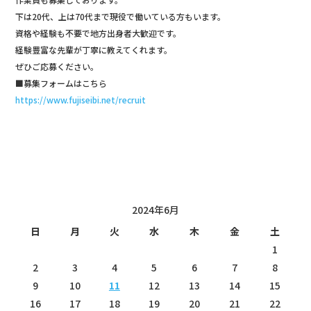
下は20代、上は70代まで現役で働いている方もいます。
資格や経験も不要で地方出身者大歓迎です。
経験豊富な先輩が丁寧に教えてくれます。
ぜひご応募ください。
■募集フォームはこちら
https://www.fujiseibi.net/recruit
投稿日カレンダー
2024年6月
日
月
火
水
木
金
土
1
2
3
4
5
6
7
8
9
10
11
12
13
14
15
16
17
18
19
20
21
22