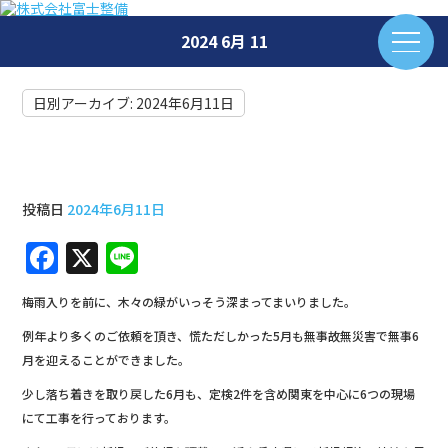
2024 6月 11
日別アーカイブ:
2024年6月11日
6月工事と新規契約締結
投稿日
2024年6月11日
F
X
Li
a
n
梅雨入りを前に、木々の緑がいっそう深まってまいりました。
c
e
例年より多くのご依頼を頂き、慌ただしかった5月も無事故無災害で無事6
e
月を迎えることができました。
b
少し落ち着きを取り戻した6月も、定検2件を含め関東を中心に6つの現場
o
にて工事を行っております。