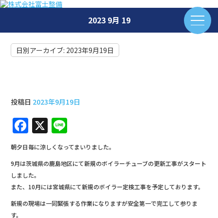
2023 9月 19
日別アーカイブ:
2023年9月19日
9月10月共に新規工事がスタート
投稿日
2023年9月19日
F
X
Li
a
n
朝夕日毎に涼しくなってまいりました。
c
e
9月は茨城県の鹿島地区にて新規のボイラーチューブの更新工事がスタート
e
しました。
b
また、10月には宮城県にて新規のボイラー定検工事を予定しております。
o
新規の現場は一同緊張する作業になりますが安全第一で完工して参りま
す。