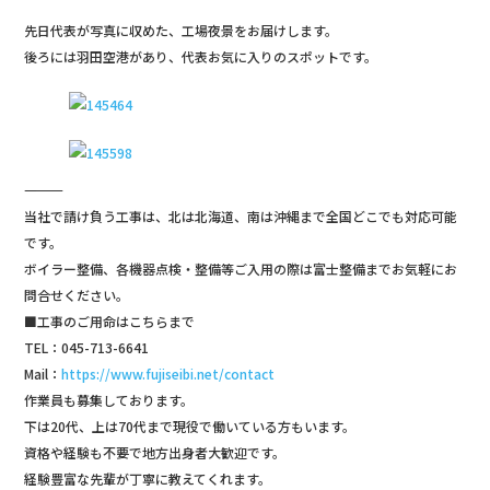
o
k
先日代表が写真に収めた、工場夜景をお届けします。
後ろには羽田空港があり、代表お気に入りのスポットです。
―――――――――――――
当社で請け負う工事は、北は北海道、南は沖縄まで全国どこでも対応可能
です。
ボイラー整備、各機器点検・整備等ご入用の際は富士整備までお気軽にお
問合せください。
■工事のご用命はこちらまで
TEL：045-713-6641
Mail：
https://www.fujiseibi.net/contact
作業員も募集しております。
下は20代、上は70代まで現役で働いている方もいます。
資格や経験も不要で地方出身者大歓迎です。
経験豊富な先輩が丁寧に教えてくれます。