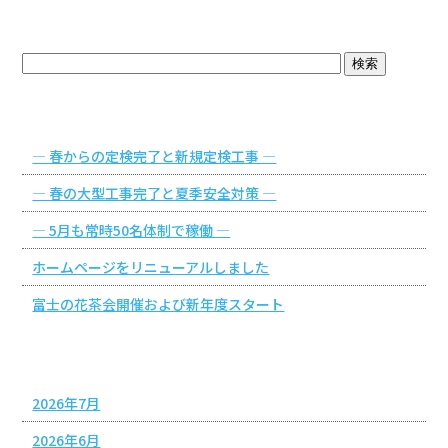
ブログトップ
最近の投稿
― 春からの定検完了と新規定検工事 ―
― 春の大型工事完了と夏季安全対策 ―
― 5月も常時50名体制で稼働 ―
ホームページをリニューアルしました
富士の花茶会開催および新年度スタート
アーカイブ
2026年7月
2026年6月