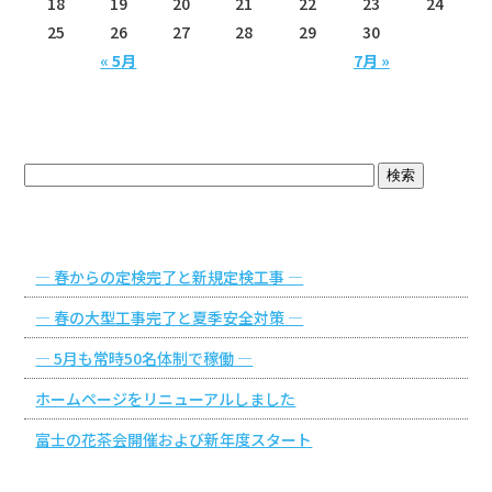
18
19
20
21
22
23
24
25
26
27
28
29
30
« 5月
7月 »
ブログトップ
最近の投稿
― 春からの定検完了と新規定検工事 ―
― 春の大型工事完了と夏季安全対策 ―
― 5月も常時50名体制で稼働 ―
ホームページをリニューアルしました
富士の花茶会開催および新年度スタート