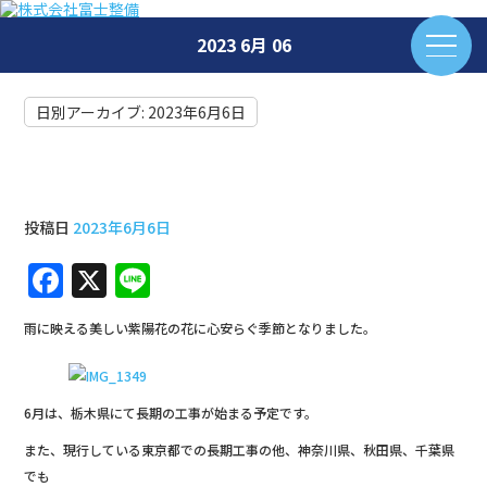
2023 6月 06
日別アーカイブ:
2023年6月6日
6月の定検工事と新規工事
投稿日
2023年6月6日
F
X
Li
a
n
雨に映える美しい紫陽花の花に心安らぐ季節となりました。
c
e
e
b
6月は、栃木県にて長期の工事が始まる予定です。
o
また、現行している東京都での長期工事の他、神奈川県、秋田県、千葉県
でも