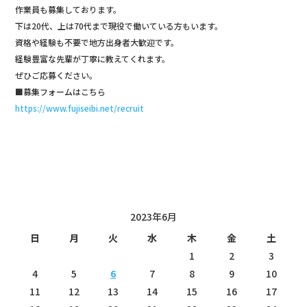
作業員も募集しております。
下は20代、上は70代まで現役で働いている方もいます。
資格や経験も不要で地方出身者大歓迎です。
経験豊富な先輩が丁寧に教えてくれます。
ぜひご応募ください。
■募集フォームはこちら
https://www.fujiseibi.net/recruit
投稿日カレンダー
2023年6月
日
月
火
水
木
金
土
1
2
3
4
5
6
7
8
9
10
11
12
13
14
15
16
17