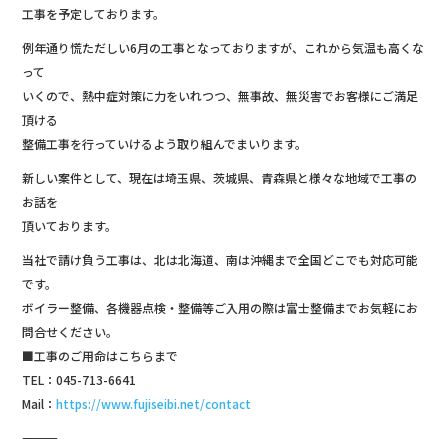
o
工事を予定しております。
k
例年通り慌ただしい6月の工事となっておりますが、これから気温も高くな
って
いくので、熱中症対策に力をいれつつ、無事故、無災害でお客様にご満足
頂ける
整備工事を行っていけるよう取り組んでまいります。
新しい案件として、現在は埼玉県、茨城県、青森県と様々な地域で工事の
お話を
頂いております。
当社で請け負う工事は、北は北海道、南は沖縄まで全国どこでも対応可能
です。
ボイラー整備、各機器点検・整備等ご入用の際は富士整備までお気軽にお
問合せください。
■工事のご用命はこちらまで
TEL：045-713-6641
Mail：
https://www.fujiseibi.net/contact
―――――――――――――