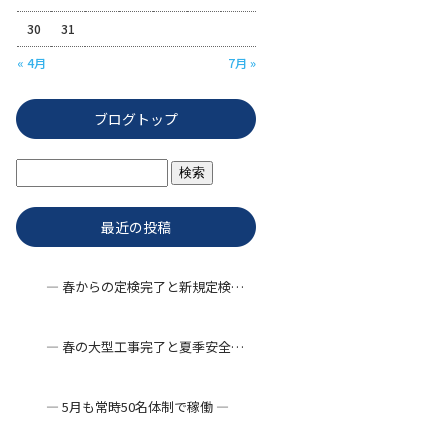
30
31
« 4月
7月 »
ブログトップ
最近の投稿
― 春からの定検完了と新規定検工事 ―
― 春の大型工事完了と夏季安全対策 ―
― 5月も常時50名体制で稼働 ―