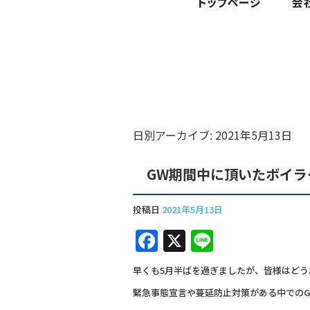
日別アーカイブ:
2021年5月13日
GW期間中に頂いたボイラ
投稿日
2021年5月13日
F
X
Li
a
n
早くも5月半ばを過ぎましたが、皆様はどう
c
e
緊急事態宣言や蔓延防止対策がある中でのG
e