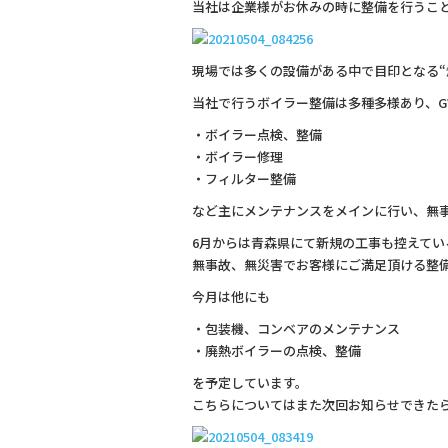
当社は企業様がお休みの時に整備を行うこと
b
o
現場では多くの設備がある中で目印となる“
o
当社で行うボイラー整備は多種多様あり、G
k
・ボイラー点検、整備
・ボイラー修理
・フィルター整備
など主にメンテナンスをメインに行い、無
6月からは青森県にて新規の工事も控えてい
無事故、無災害でお客様にご満足頂ける整
今月は他にも
・包装機、コンベアのメンテナンス
・廃熱ボイラーの点検、整備
を予定しています。
こちらについてはまた次回お知らせできた