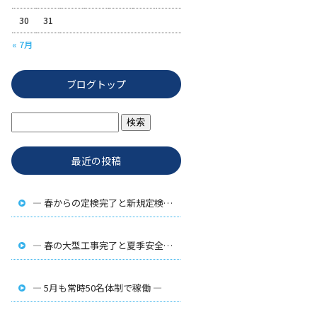
30
31
« 7月
ブログトップ
最近の投稿
― 春からの定検完了と新規定検工事 ―
― 春の大型工事完了と夏季安全対策 ―
― 5月も常時50名体制で稼働 ―