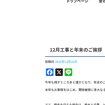
12月工事と年末のご挨拶
投稿日
2021年12月21日
F
X
Li
a
n
今年も残すところあと僅かとなり、年末の
c
e
本年もお客様をはじめ、関係者様に多大な
e
b
さて、師走を迎えた現在は、栃木と千葉、2