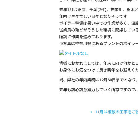
o
来年1月は東京、千葉(2件)、神奈川、栃木
o
年明け早々忙しい日々となりそうです。
k
ボイラー整備は暑い中での作業が多く、温
従業員の殆どがそうした環境に配慮してい
順調に作業を進めております。
※写真は神奈川県にあるプラントのボイラ
皆様におかれましては、年末に向け何かと
お身体にお気をつけて良き新年をお迎えく
尚、弊社の年内業務は12月30日までとなり
来年も誠心誠意努力していく所存ですので
←
11月は複数の工事をご